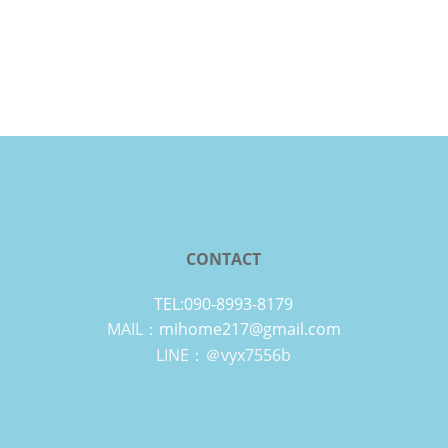
CONTACT
TEL:090-8993-8179
MAIL：
mihome217@gmail.com
LINE：＠vyx7556b