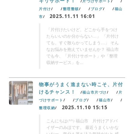
キリサポート！
片づけサポート
片付け
整理整頓
ブログ
福山
2025.11.11 16:01
市
「片付けたいけど、どこから手をつけ
たらいいのか分からない…」 「片付け
ても、すぐ散らかってしまう…」 そん
なお悩みを抱えていませんか？ 福山市
でも今、「片付けサポート」や「整理
収納サービス」を...
物事がうまく進まない時こそ、片付
けるチャンス！
福山市片づけ
片
づけサポート
ブログ
福山市
2025.11.10 15:15
整理収納
こんにちは(^^) 福山市 片付けアドバ
イザーのみほです。 最近うまくいかな
いなー、気分も落ち込み気味だなと 感