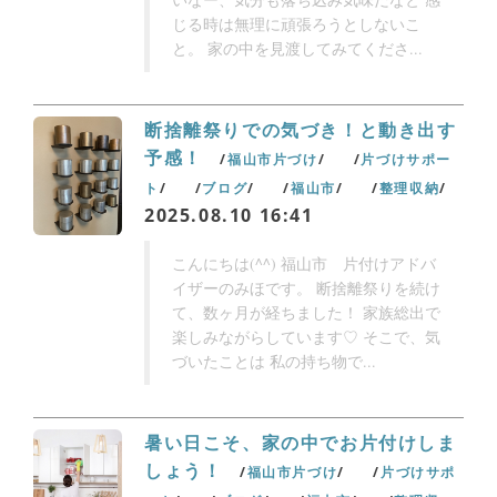
じる時は無理に頑張ろうとしないこ
と。 家の中を見渡してみてくださ...
断捨離祭りでの気づき！と動き出す
予感！
福山市片づけ
片づけサポー
ト
ブログ
福山市
整理収納
2025.08.10 16:41
こんにちは(^^) 福山市 片付けアドバ
イザーのみほです。 断捨離祭りを続け
て、数ヶ月が経ちました！ 家族総出で
楽しみながらしています♡ そこで、気
づいたことは 私の持ち物で...
暑い日こそ、家の中でお片付けしま
しょう！
福山市片づけ
片づけサポ