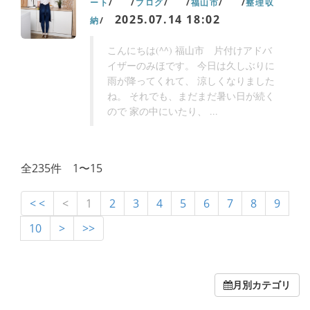
ート
ブログ
福山市
整理収
2025.07.14 18:02
納
こんにちは(^^) 福山市 片付けアドバ
イザーのみほです。 今日は久しぶりに
雨が降ってくれて、 涼しくなりました
ね。 それでも、まだまだ暑い日が続く
ので 家の中にいたり、 ...
全235件 1〜15
< <
<
1
2
3
4
5
6
7
8
9
10
>
>>
月別カテゴリ