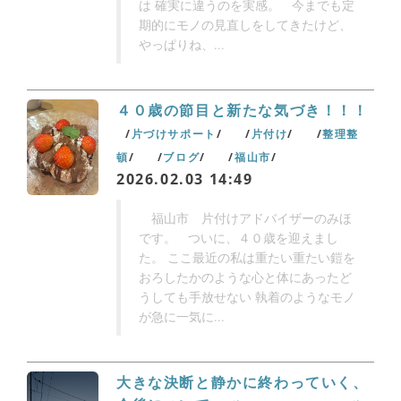
は 確実に違うのを実感。 今までも定
期的にモノの見直しをしてきたけど、
やっぱりね、...
４０歳の節目と新たな気づき！！！
片づけサポート
片付け
整理整
頓
ブログ
福山市
2026.02.03 14:49
福山市 片付けアドバイザーのみほ
です。 ついに、４０歳を迎えまし
た。 ここ最近の私は重たい重たい鎧を
おろしたかのような心と体にあったど
うしても手放せない 執着のようなモノ
が急に一気に...
大きな決断と静かに終わっていく、