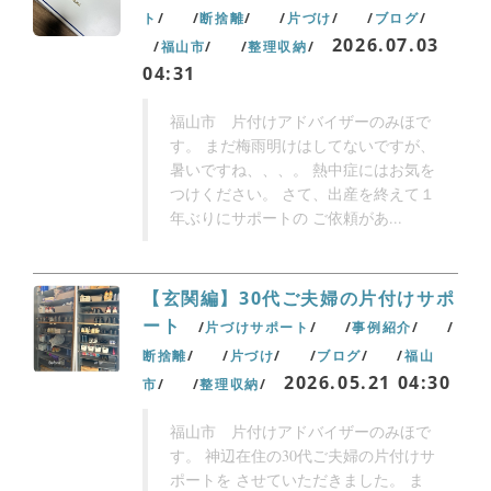
ト
断捨離
片づけ
ブログ
2026.07.03
福山市
整理収納
04:31
福山市 片付けアドバイザーのみほで
す。 まだ梅雨明けはしてないですが、
暑いですね、、、。 熱中症にはお気を
つけください。 さて、出産を終えて１
年ぶりにサポートの ご依頼があ...
【玄関編】30代ご夫婦の片付けサポ
ート
片づけサポート
事例紹介
断捨離
片づけ
ブログ
福山
2026.05.21 04:30
市
整理収納
福山市 片付けアドバイザーのみほで
す。 神辺在住の30代ご夫婦の片付けサ
ポートを させていただきました。 ま