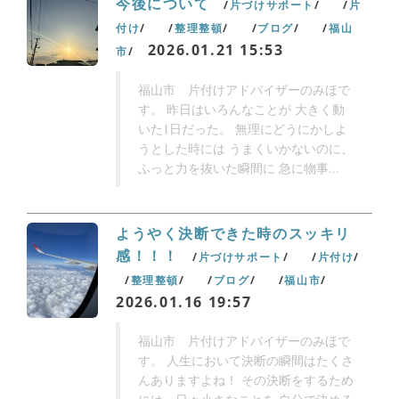
今後について
片づけサポート
片
付け
整理整頓
ブログ
福山
2026.01.21 15:53
市
福山市 片付けアドバイザーのみほで
す。 昨日はいろんなことが 大きく動
いた1日だった。 無理にどうにかしよ
うとした時には うまくいかないのに、
ふっと力を抜いた瞬間に 急に物事...
ようやく決断できた時のスッキリ
感！！！
片づけサポート
片付け
整理整頓
ブログ
福山市
2026.01.16 19:57
福山市 片付けアドバイザーのみほで
す。 人生において決断の瞬間はたくさ
んありますよね！ その決断をするため