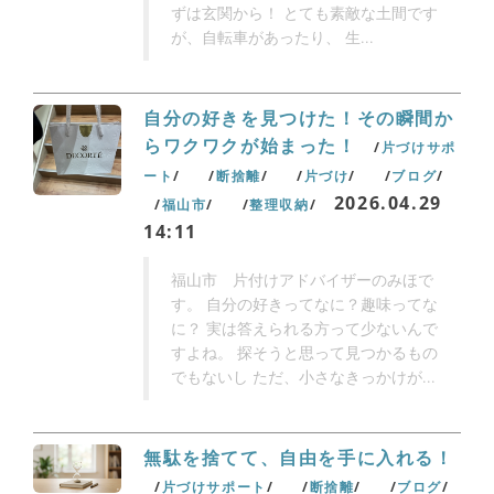
ずは玄関から！ とても素敵な土間です
が、自転車があったり、 生...
自分の好きを見つけた！その瞬間か
らワクワクが始まった！
片づけサポ
ート
断捨離
片づけ
ブログ
2026.04.29
福山市
整理収納
14:11
福山市 片付けアドバイザーのみほで
す。 自分の好きってなに？趣味ってな
に？ 実は答えられる方って少ないんで
すよね。 探そうと思って見つかるもの
でもないし ただ、小さなきっかけが...
無駄を捨てて、自由を手に入れる！
片づけサポート
断捨離
ブログ