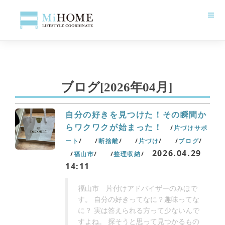
ブログ
[2026年04月]
自分の好きを見つけた！その瞬間か
らワクワクが始まった！
片づけサポ
ート
断捨離
片づけ
ブログ
2026.04.29
福山市
整理収納
14:11
福山市 片付けアドバイザーのみほで
す。 自分の好きってなに？趣味ってな
に？ 実は答えられる方って少ないんで
すよね。 探そうと思って見つかるもの