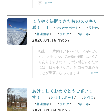
事
...more
ようやく決断できた時のスッキリ
感！！！
片づけサポート
片付け
整理整頓
ブログ
福山市
2026.01.16
19:57
福山市 片付けアドバイザーのみほで
す。 人生において決断の瞬間はたくさ
んありますよね！ その決断をするため
には、日々小さなことを 自分で決める
ことが重要になってきます！！
...more
あけましておめでとうございま
す！！
片づけサポート
片付け
整理整頓
ブログ
福山市
2026.01.04
10:55