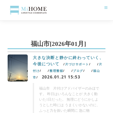
福山市
[2026年01月]
大きな決断と静かに終わっていく、
今後について
片づけサポート
片
付け
整理整頓
ブログ
福山
2026.01.21
15:53
市
福山市 片付けアドバイザーのみほで
す。 昨日はいろんなことが 大きく動
いた1日だった。 無理にどうにかしよ
うとした時には うまくいかないのに、
ふっと力を抜いた瞬間に 急に物