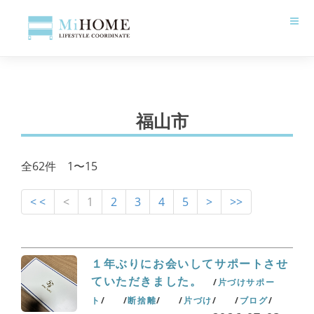
福山市
全62件 1〜15
< <
<
1
2
3
4
5
>
>>
１年ぶりにお会いしてサポートさせ
ていただきました。
片づけサポー
ト
断捨離
片づけ
ブログ