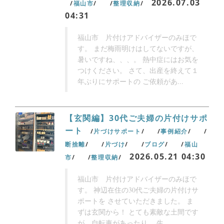
2026.07.03
福山市
整理収納
04:31
福山市 片付けアドバイザーのみほで
す。 まだ梅雨明けはしてないですが、
暑いですね、、、。 熱中症にはお気を
つけください。 さて、出産を終えて１
年ぶりにサポートの ご依頼があ...
【玄関編】30代ご夫婦の片付けサポ
ート
片づけサポート
事例紹介
断捨離
片づけ
ブログ
福山
2026.05.21 04:30
市
整理収納
福山市 片付けアドバイザーのみほで
す。 神辺在住の30代ご夫婦の片付けサ
ポートを させていただきました。 ま
ずは玄関から！ とても素敵な土間です
が、自転車があったり、 生...