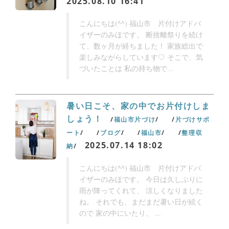
2025.08.10 16:41
こんにちは(^^) 福山市 片付けアドバ
イザーのみほです。 断捨離祭りを続け
て、数ヶ月が経ちました！ 家族総出で
楽しみながらしています♡ そこで、気
づいたことは 私の持ち物で...
暑い日こそ、家の中でお片付けしま
しょう！
福山市片づけ
片づけサポ
ート
ブログ
福山市
整理収
2025.07.14 18:02
納
こんにちは(^^) 福山市 片付けアドバ
イザーのみほです。 今日は久しぶりに
雨が降ってくれて、 涼しくなりました
ね。 それでも、まだまだ暑い日が続く
ので 家の中にいたり、 ...