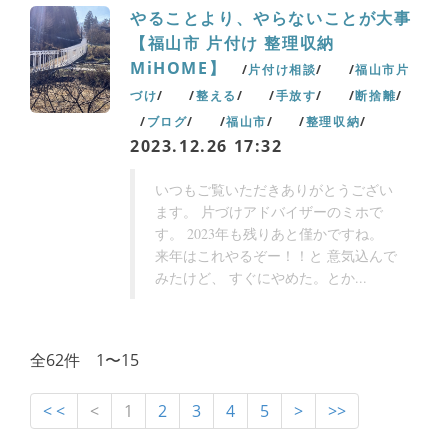
やることより、やらないことが大事
【福山市 片付け 整理収納
MiHOME】
片付け相談
福山市片
づけ
整える
手放す
断捨離
ブログ
福山市
整理収納
2023.12.26 17:32
いつもご覧いただきありがとうござい
ます。 片づけアドバイザーのミホで
す。 2023年も残りあと僅かですね。
来年はこれやるぞー！！と 意気込んで
みたけど、 すぐにやめた。とか...
全62件 1〜15
< <
<
1
2
3
4
5
>
>>