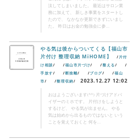
汰してしまいました。 最近はサロン業
務に加えて、 新しき事業をスタートし
たので、 なかなか更新できずにいまし
た。 昨日はお金の勉強会に参...
やる気は後からついてくる【福山市
片付け 整理収納 MiHOME】
片付
け相談
福山市片づけ
整える
手放す
断捨離
ブログ
福山
2023.12.27 12:02
市
整理収納
おはようございます(^^) 片づけアドバ
イザーのミホです。 片付けをしようと
するけど、 やる気が出ません。 やる
気は始めから出るものではないと いう
ことを覚えておくと 何を...