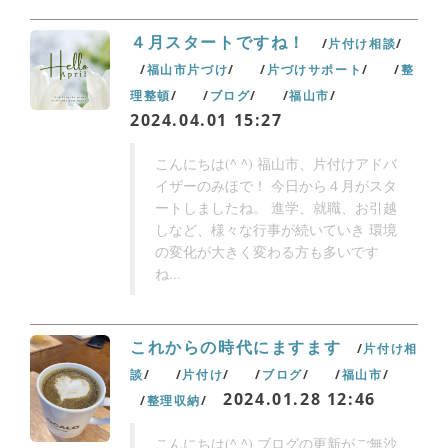
４月スタートですね！
片付け相談
福山市片づけ
片づけサポート
整
理整頓
ブログ
福山市
2024.04.01 15:27
こんにちは(^ ^) 福山市、片付けアドバ
イザーのみほで！ 今日から４月がスタ
ートしましたね。 進学、就職、お引越
しなど、様々な行事が続いていき 環境
の変化が大きく変わる方も多いです
ね...
これからの時代にますます
片付け相
談
片付け
ブログ
福山市
2024.01.28 12:46
整理収納
こんにちは(^ ^) ブログの更新がご無沙