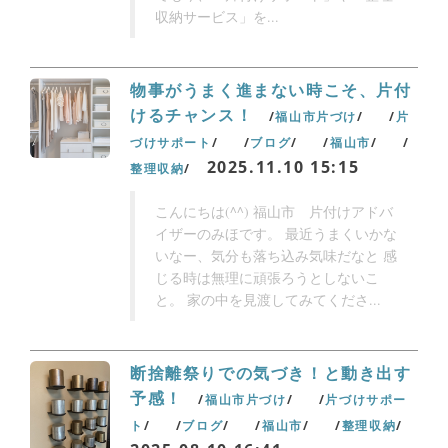
収納サービス」を...
物事がうまく進まない時こそ、片付
けるチャンス！
福山市片づけ
片
づけサポート
ブログ
福山市
2025.11.10 15:15
整理収納
こんにちは(^^) 福山市 片付けアドバ
イザーのみほです。 最近うまくいかな
いなー、気分も落ち込み気味だなと 感
じる時は無理に頑張ろうとしないこ
と。 家の中を見渡してみてくださ...
断捨離祭りでの気づき！と動き出す
予感！
福山市片づけ
片づけサポー
ト
ブログ
福山市
整理収納