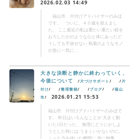
2026.02.03 14:49
福山市 片付けアドバイザーのみほ
です。 ついに、４０歳を迎えまし
た。 ここ最近の私は重たい重たい鎧を
おろしたかのような心と体にあったど
うしても手放せない 執着のようなモノ
が急に一気に...
大きな決断と静かに終わっていく、
今後について
片づけサポート
片
付け
整理整頓
ブログ
福山
2026.01.21 15:53
市
福山市 片付けアドバイザーのみほで
す。 昨日はいろんなことが 大きく動
いた1日だった。 無理にどうにかしよ
うとした時には うまくいかないのに、
ふっと力を抜いた瞬間に 急に物事...