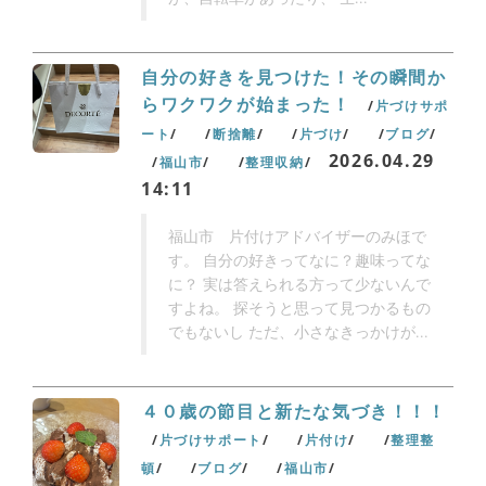
自分の好きを見つけた！その瞬間か
らワクワクが始まった！
片づけサポ
ート
断捨離
片づけ
ブログ
2026.04.29
福山市
整理収納
14:11
福山市 片付けアドバイザーのみほで
す。 自分の好きってなに？趣味ってな
に？ 実は答えられる方って少ないんで
すよね。 探そうと思って見つかるもの
でもないし ただ、小さなきっかけが...
４０歳の節目と新たな気づき！！！
片づけサポート
片付け
整理整
頓
ブログ
福山市